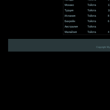
Монако
Тойота
1
Турция
Тойота
1
Испания
Тойота
8
Бахрейн
Тойота
6
Австралия
Тойота
Малайзия
Тойота
4
Copyright M