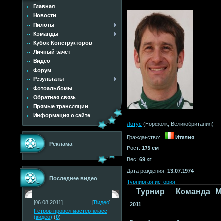
Главная
Новости
Пилоты
Команды
Кубок Конструкторов
Личный зачет
Видео
Форум
Результаты
Фотоальбомы
Обратная связь
Прямые трансляции
Информация о сайте
Лотус
(Норфолк, Великобритания)
Гражданство:
Италия
Реклама
Рост:
173 см
Вес:
69 кг
Дата рождения:
13.07.1974
Последнее видео
Турнирная история
Турнир
Команда
М
[06.08.2011]
[
Видео
]
2011
Петров провел мастер-класс
(видео)
(
0
)