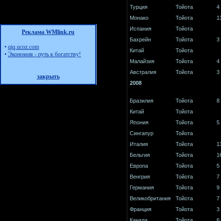
Турция
Тойота
4
Монако
Тойота
1
Испания
Тойота
Реклама WMlink.ru
Бахрейн
Тойота
3
•
qiq.ucoz.com
Китай
Тойота
•
Экономия - путь к богатству!
Малайзия
Тойота
4
Австралия
Тойота
3
закрыть
2008
Бразилия
Тойота
8
Китай
Тойота
Япония
Тойота
5
Сингапур
Тойота
Италия
Тойота
1
Бельгия
Тойота
1
Европа
Тойота
5
Венгрия
Тойота
7
Германия
Тойота
9
Великобритания
Тойота
7
Франция
Тойота
3
Канада
Тойота
6