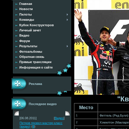
Главная
Новости
Пилоты
Команды
Кубок Конструкторов
Личный зачет
Видео
Форум
Результаты
Фотоальбомы
Обратная связь
Прямые трансляции
Информация о сайте
Реклама
"К
Последнее видео
Место
Феттель
(
Ред Булл
)
1
[06.08.2011]
[
Видео
]
Хэмилтон
(
Макларе
2
Петров провел мастер-класс
(видео)
(
0
)