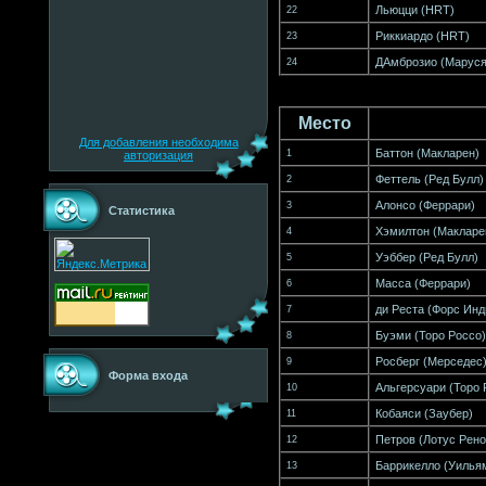
Льюцци
(
HRT
)
22
Риккиардо
(
HRT
)
23
ДАмброзио
(
Маруся
24
Место
Для добавления необходима
Баттон
(
Макларен
)
1
авторизация
Феттель
(
Ред Булл
)
2
Алонсо
(
Феррари
)
3
Статистика
Хэмилтон
(
Макларе
4
Уэббер
(
Ред Булл
)
5
Масса
(
Феррари
)
6
ди Реста
(
Форс Инд
7
Буэми
(
Торо Россо
)
8
Росберг
(
Мерседес
9
Форма входа
Альгерсуари
(
Торо 
10
Кобаяси
(
Заубер
)
11
Петров
(
Лотус Рено
12
Баррикелло
(
Уилья
13