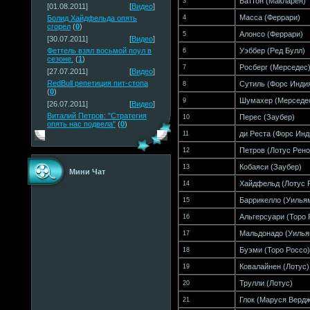
Баттон
(
Макларен
)
3
[01.08.2011]
[
Видео
]
Масса
(
Феррари
)
Болид Хайдфельда опять
4
сгорел
(
0
)
Алонсо
(
Феррари
)
5
[30.07.2011]
[
Видео
]
Феттель взял восьмой поул в
Уэббер
(
Ред Булл
)
6
сезоне.
(
1
)
Росберг
(
Мерседес
7
[27.07.2011]
[
Видео
]
RedBull репетиция пит-стопа
Сутиль
(
Форс Инди
8
(
0
)
Шумахер
(
Мерседе
9
[26.07.2011]
[
Видео
]
Виталий Петров: "Стратегия
Перес
(
Заубер
)
10
опять нас подвела"
(
0
)
ди Реста
(
Форс Инд
11
Петров
(
Лотус Рено
12
Кобаяси
(
Заубер
)
13
Мини Чат
Хайдфельд
(
Лотус 
14
Баррикелло
(
Уилья
15
Альгерсуари
(
Торо 
16
Мальдонадо
(
Уиль
17
Буэми
(
Торо Россо
)
18
Ковалайнен
(
Лотус
)
19
Трулли
(
Лотус
)
20
Глок
(
Маруся Верд
21