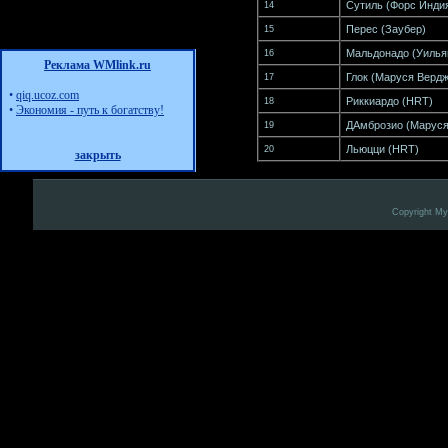
Сутиль
(
Форс Инди
14
Перес
(
Заубер
)
15
Мальдонадо
(
Уиль
16
Реклама WMlink.ru
Глок
(
Маруся Верд
17
•
qiq.ucoz.com
Риккиардо
(
HRT
)
18
•
Экономия - путь к богатству!
ДАмброзио
(
Маруся
19
Льюцци
(
HRT
)
20
закрыть
Copyright M