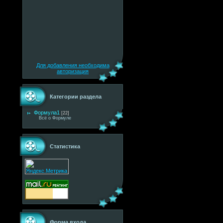
Для добавления необходима
авторизация
Категории раздела
Формула1
[22]
Всё о Формуле
Статистика
Форма входа