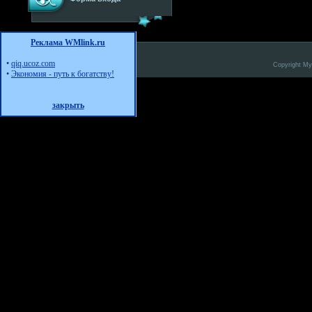
Реклама WMlink.ru
•
qiq.ucoz.com
Copyright M
•
Экономия - путь к богатству!
закрыть