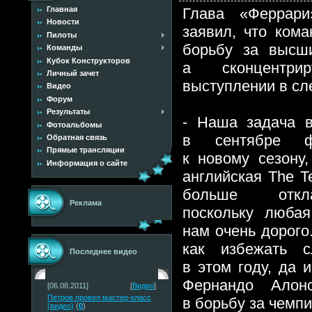
Глава «Феррар
Главная
Новости
заявил, что ком
Пилоты
борьбу за высши
Команды
Кубок Конструкторов
а сконцентри
Личный зачет
выступлении в с
Видео
Форум
Результаты
- Наша задача 
Фотоальбомы
в сентябре фо
Обратная связь
Прямые трансляции
к новому сезону
Информация о сайте
английская The 
больше откла
Реклама
поскольку любая
нам очень дорого
как избежать с
Последнее видео
в этом году, да 
Фернандо Алон
[06.08.2011]
[
Видео
]
Петров провел мастер-класс
в борьбу за чемпи
(видео)
(
0
)