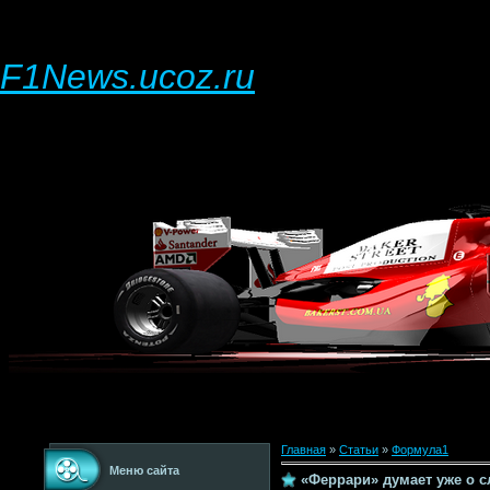
F1News.ucoz.ru
Главная
»
Статьи
»
Формула1
Меню сайта
«Феррари» думает уже о 