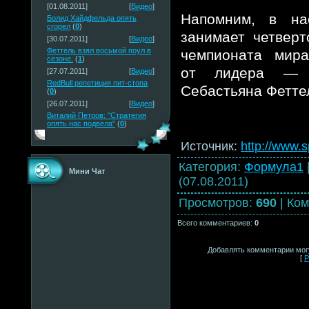
[01.08.2011]
[
Видео
]
Напомним, в на
Болид Хайдфельда опять
сгорел
(
0
)
занимает четвер
[30.07.2011]
[
Видео
]
Феттель взял восьмой поул в
чемпионата мира
сезоне.
(
1
)
от лидера — 
[27.07.2011]
[
Видео
]
RedBull репетиция пит-стопа
Себастьяна Фетте
(
0
)
[26.07.2011]
[
Видео
]
Виталий Петров: "Стратегия
опять нас подвела"
(
0
)
Источник
:
http://www.s
Категория
:
Формула1
Мини Чат
(07.08.2011)
Просмотров
:
690
|
Ком
Всего комментариев
:
0
Добавлять комментарии могу
[
Р