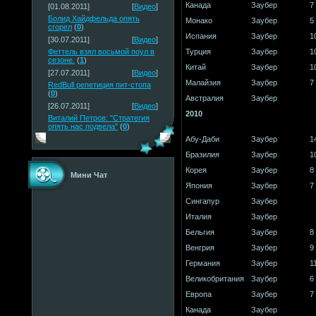
Канада
Заубер
7
[01.08.2011]
[
Видео
]
Болид Хайдфельда опять
Монако
Заубер
5
сгорел
(
0
)
Испания
Заубер
1
[30.07.2011]
[
Видео
]
Турция
Заубер
1
Феттель взял восьмой поул в
сезоне.
(
1
)
Китай
Заубер
1
[27.07.2011]
[
Видео
]
Малайзия
Заубер
7
RedBull репетиция пит-стопа
(
0
)
Австралия
Заубер
[26.07.2011]
[
Видео
]
2010
Виталий Петров: "Стратегия
опять нас подвела"
(
0
)
Абу-Даби
Заубер
1
Бразилия
Заубер
1
Корея
Заубер
8
Мини Чат
Япония
Заубер
7
Сингапур
Заубер
Италия
Заубер
Бельгия
Заубер
8
Венгрия
Заубер
9
Германия
Заубер
1
Великобритания
Заубер
6
Европа
Заубер
7
Канада
Заубер