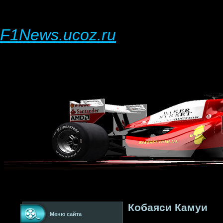
F1News.ucoz.ru
Кобаяси Камуи
Меню сайта