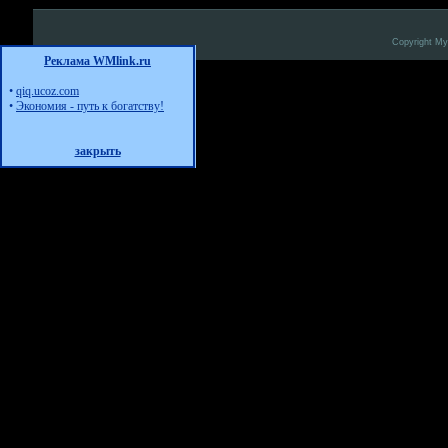
Copyright M
Реклама WMlink.ru
•
qiq.ucoz.com
•
Экономия - путь к богатству!
закрыть