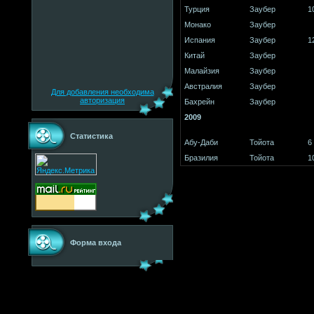
Турция
Заубер
1
Монако
Заубер
Испания
Заубер
1
Китай
Заубер
Малайзия
Заубер
Австралия
Заубер
Для добавления необходима
авторизация
Бахрейн
Заубер
2009
Статистика
Абу-Даби
Тойота
6
Бразилия
Тойота
1
Форма входа