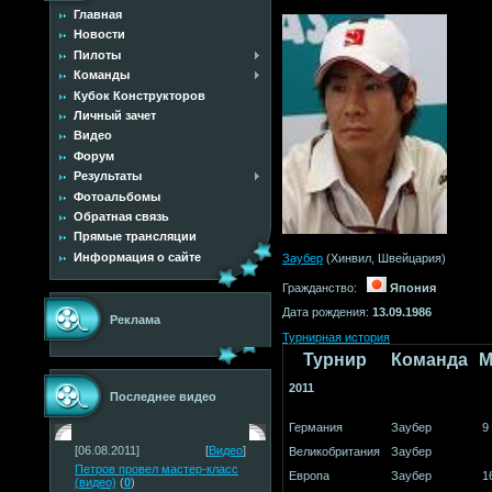
Главная
Новости
Пилоты
Команды
Кубок Конструкторов
Личный зачет
Видео
Форум
Результаты
Фотоальбомы
Обратная связь
Прямые трансляции
Информация о сайте
Заубер
(Хинвил, Швейцария)
Гражданство:
Япония
Дата рождения:
13.09.1986
Реклама
Турнирная история
Турнир
Команда
М
2011
Последнее видео
Германия
Заубер
9
[06.08.2011]
[
Видео
]
Великобритания
Заубер
Петров провел мастер-класс
Европа
Заубер
1
(видео)
(
0
)