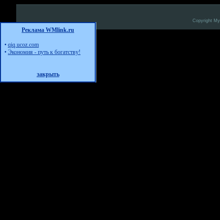
Copyright M
Реклама WMlink.ru
•
qiq.ucoz.com
•
Экономия - путь к богатству!
закрыть