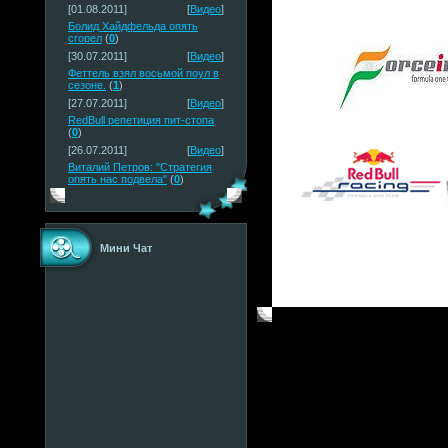
[01.08.2011]
[
Видео
]
Болид Хайдфельда опять
сгорел
(
0
)
[30.07.2011]
[
Видео
]
Феттель взял восьмой поул в
сезоне.
(
1
)
[27.07.2011]
[
Видео
]
RedBull репетиция пит-стопа
(
0
)
[26.07.2011]
[
Видео
]
Виталий Петров: "Стратегия
опять нас подвела"
(
0
)
Мини Чат