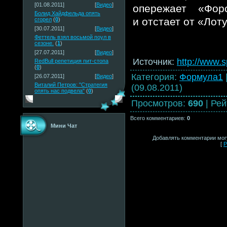
[01.08.2011]
[
Видео
]
опережает «Фо
Болид Хайдфельда опять
и отстает от «Лот
сгорел
(
0
)
[30.07.2011]
[
Видео
]
Феттель взял восьмой поул в
сезоне.
(
1
)
[27.07.2011]
[
Видео
]
Источник
:
http://www.s
RedBull репетиция пит-стопа
(
0
)
Категория
:
Формула1
[26.07.2011]
[
Видео
]
Виталий Петров: "Стратегия
(09.08.2011)
опять нас подвела"
(
0
)
Просмотров
:
690
|
Рей
Всего комментариев
:
0
Мини Чат
Добавлять комментарии могу
[
Р