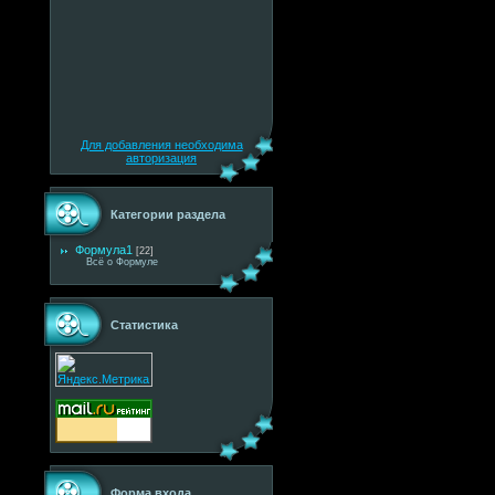
Для добавления необходима
авторизация
Категории раздела
Формула1
[22]
Всё о Формуле
Статистика
Форма входа