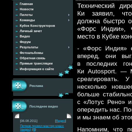
Технический дир
Главная
Новости
Ки заявил, чт
Пилоты
должна быстро о
Команды
Кубок Конструкторов
«Форс Индии», 
Личный зачет
место в Кубке кон
Видео
Форум
- «Форс Индия» 
Результаты
Фотоальбомы
вперед, они выг
Обратная связь
в последних го
Прямые трансляции
Информация о сайте
Ки Autosport. —
среагировать. 
несколько новше
Реклама
больше стабильно
с «Лотус Рено» 
Последнее видео
опередить нас. По
и мы знаем об это
[06.08.2011]
[
Видео
]
Петров провел мастер-класс
Напомним, что п
(видео)
(
0
)