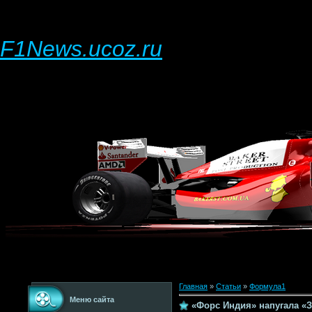
F1News.ucoz.ru
Главная
»
Статьи
»
Формула1
Меню сайта
«Форс Индия» напугала «