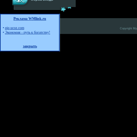
Реклама WMlink.ru
•
qiq.ucoz.com
Copyright M
•
Экономия - путь к богатству!
закрыть