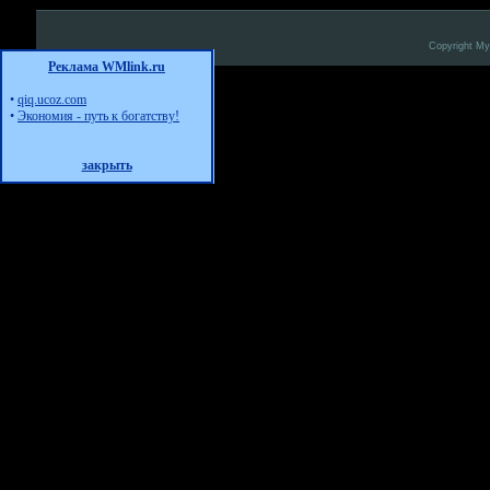
Copyright M
Реклама WMlink.ru
•
qiq.ucoz.com
•
Экономия - путь к богатству!
закрыть