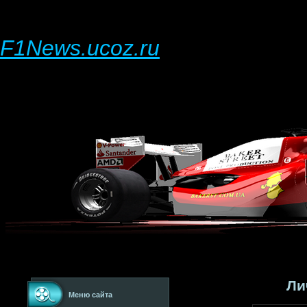
F1News.ucoz.ru
Ли
Меню сайта