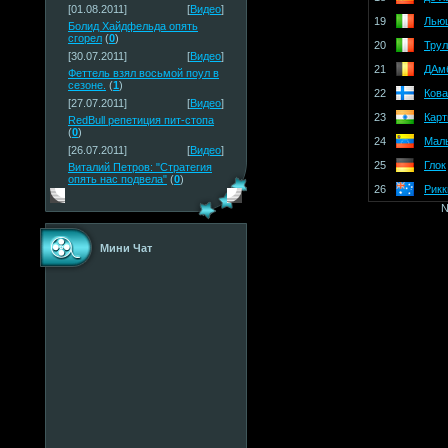
[01.08.2011]
[
Видео
]
19
Лью
Болид Хайдфельда опять
сгорел
(
0
)
20
Трул
[30.07.2011]
[
Видео
]
21
ДАм
Феттель взял восьмой поул в
сезоне.
(
1
)
22
Кова
[27.07.2011]
[
Видео
]
23
Карт
RedBull репетиция пит-стопа
(
0
)
24
Мал
[26.07.2011]
[
Видео
]
25
Глок
Виталий Петров: "Стратегия
опять нас подвела"
(
0
)
26
Рикк
N
Мини Чат