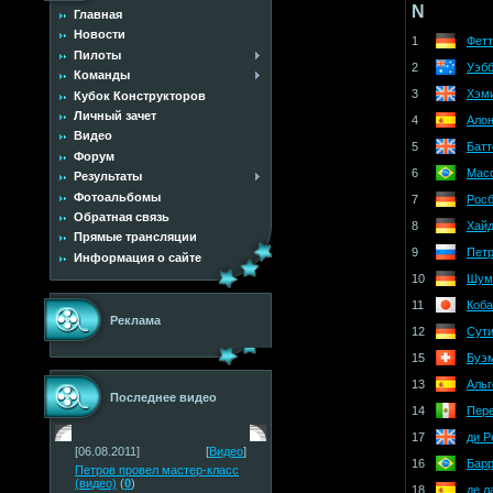
N
Главная
Новости
1
Фетт
Пилоты
2
Уэб
Команды
3
Хэм
Кубок Конструкторов
Личный зачет
4
Ало
Видео
5
Батт
Форум
6
Мас
Результаты
Фотоальбомы
7
Росб
Обратная связь
8
Хай
Прямые трансляции
9
Пет
Информация о сайте
10
Шум
11
Коба
Реклама
12
Сут
15
Буэ
13
Альг
Последнее видео
14
Пер
17
ди Р
[06.08.2011]
[
Видео
]
16
Барр
Петров провел мастер-класс
(видео)
(
0
)
18
де л